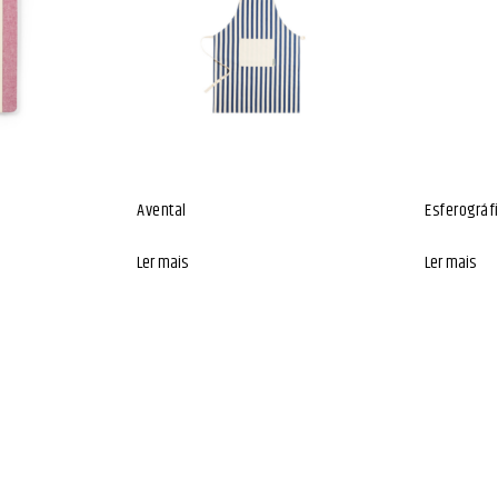
Avental
Esferográf
Ler mais
Ler mais