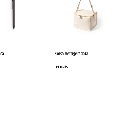
ica
Bolsa Refrigeradora
Ler mais